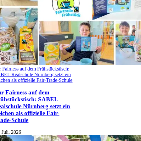
r Fairness auf dem Frühstückstisch:
BEL Realschule Nürnberg setzt ein
ichen als offizielle Fair-Trade-Schule
r Fairness auf dem
ühstückstisch: SABEL
alschule Nürnberg setzt ein
ichen als offizielle Fair-
ade-Schule
 Juli, 2026