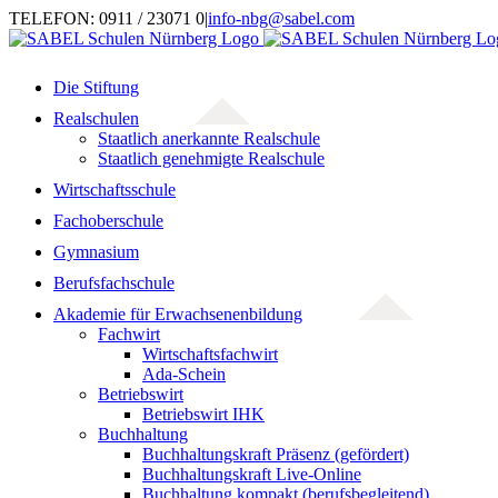
Zum
TELEFON: 0911 / 23071 0
|
info-nbg@sabel.com
Inhalt
springen
Die Stiftung
Realschulen
Staatlich anerkannte Realschule
Staatlich genehmigte Realschule
Wirtschaftsschule
Fachoberschule
Gymnasium
Berufsfachschule
Akademie für Erwachsenenbildung
Fachwirt
Wirtschaftsfachwirt
Ada-Schein
Betriebswirt
Betriebswirt IHK
Buchhaltung
Buchhaltungskraft Präsenz (gefördert)
Buchhaltungskraft Live-Online
Buchhaltung kompakt (berufsbegleitend)