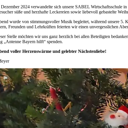
 Dezember 2024 verwandelte sich unsere SABEL Wirtschaftsschule in
sucher süße und herzhafte Leckereien sowie liebevoll gebastelte Weihn
end wurde von stimmungsvoller Musik begleitet, während unsere 5. 
tern, Freunden und Lehrkräften feierten wir einen unvergesslichen Ab
ser Stelle möchten wir uns ganz herzlich bei allen Beteiligten bedan
ng „Antenne Bayern hilft“ spenden.
bend voller Herzenswärme und gelebter Nächstenliebe!
Meyer