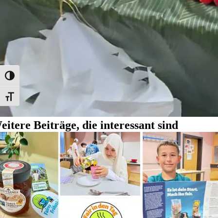
Umschalten auf hohe Kontraste
Schrift vergrößern
eitere Beiträge, die interessant sind