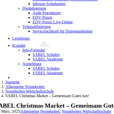
Inhouse Schulungen
Digitalisierung
Agile Practitioner
EDV-Praxis
EDV-Praxis Live-Online
Teilqualifizierung
Servicefachkraft für Dialogmarketing
Lernforum
Kontakt
Info-Formular
SABEL Schulen
SABEL Akademie
Anmeldung
SABEL Schulen
SABEL Akademie
Startseite
Allgemeine Neuigkeiten
Neuigkeiten Wirtschaftsschule
SABEL Christmas Market – Gemeinsam Gutes tun!
ABEL Christmas Market – Gemeinsam Gute
. März, 2025
|
Allgemeine Neuigkeiten
,
Neuigkeiten Wirtschaftsschule
|