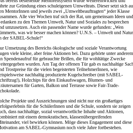
as bereits bestehende Mentorensystem wurde weiterentwickelt und
ührte zur Gründung eines schuleigenen Umweltrats. Dieser setzt sich au
en MentorInnen und jeweils zwei „Umweltbeauftragten“ jeder Klasse
usammen. Alle vier Wochen traf sich der Rat, um gemeinsam Ideen un
edanken zu den Themen Umwelt, Natur und Soziales zu besprechen
nd umzusetzen. Auch ein passender Name wurde gefunden: „Wen
ümmerts, was wir besser machen können? U.N.S. – Umwelt und Natu
n der SABEL-Schule!“
ur Umsetzung des Bereichs ökologische und soziale Verantwortung
rugen viele kleine, aber feine Aktionen bei. Dazu gehörte unter andere
in Spendenaufruf für gebrauchte Brillen, die für wohltätige Zwecke
eitergegeben wurden. Am Tag der offenen Tür gab es nachhaltige Sac
nd Trostpreise für die vielen begeisterten TeilnehmerInnen, wie
eispielsweise nachhaltig produzierte Kugelschreiber (mit SABEL-
chriftzug!), Holzchips für den Einkaufswagen, Blumen- und
räutersamen für Garten, Balkon und Terrasse sowie Fair-Trade-
chokolade.
olche Projekte und Auszeichnungen sind nicht nur ein großartiges
rfolgserlebnis für die SchülerInnen und die Schule, sondern sie zeigen
uch, dass nachhaltige, sozial verantwortliche Inhalte und Aktionen,
ombiniert mit einem demokratischen, klassenübergreifenden
iteinander, viel bewirken können. Möge dieses Engagement und diese
otivation am SABEL-Gymnasium noch viele Jahre fortbestehen.