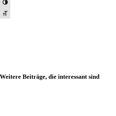
Umschalten auf hohe Kontraste
Schrift vergrößern
Weitere Beiträge, die interessant sind