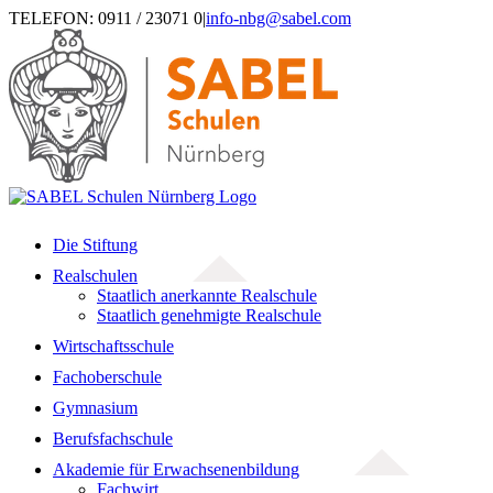
Zum
TELEFON: 0911 / 23071 0
|
info-nbg@sabel.com
Inhalt
springen
Die Stiftung
Realschulen
Staatlich anerkannte Realschule
Staatlich genehmigte Realschule
Wirtschaftsschule
Fachoberschule
Gymnasium
Berufsfachschule
Akademie für Erwachsenenbildung
Fachwirt