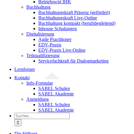
Betriebswirt IHK
Buchhaltung
Buchhaltungskraft Präsenz (gefördert)
Buchhaltungskraft Live-Online
Buchhaltung kompakt (berufsbegleitend)
Inhouse Schulungen
Digitalisierung
Agile Practitioner
EDV-Praxis
EDV-Praxis Live-Online
Teilqualifizierung
Servicefachkraft für Dialogmarketing
Lernforum
Kontakt
Info-Formular
SABEL Schulen
SABEL Akademie
Anmeldung
SABEL Schulen
SABEL Akademie
Suche
nach:
Die Stiftung