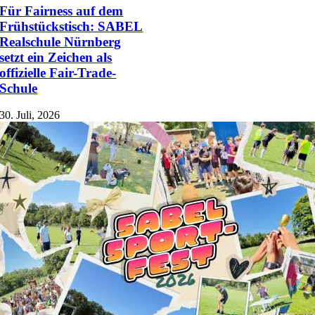
Für Fairness auf dem
Frühstückstisch: SABEL
Realschule Nürnberg
setzt ein Zeichen als
offizielle Fair-Trade-
Schule
30. Juli, 2026
Service
Stellenangebote
Kontakt
Beratungs- und Hilfsangebote
Anmeldung
Veranstaltungen
Die kleine Pause – Schulpodcast