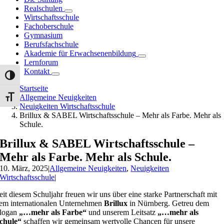
Realschulen
Wirtschaftsschule
Fachoberschule
Gymnasium
Berufsfachschule
Akademie für Erwachsenenbildung
Lernforum
Kontakt
Umschalten auf hohe Kontraste
Startseite
Allgemeine Neuigkeiten
Schrift vergrößern
Neuigkeiten Wirtschaftsschule
Brillux & SABEL Wirtschaftsschule – Mehr als Farbe. Mehr als
Schule.
Brillux & SABEL Wirtschaftsschule –
Mehr als Farbe. Mehr als Schule.
10. März, 2025
|
Allgemeine Neuigkeiten
,
Neuigkeiten
Wirtschaftsschule
|
eit diesem Schuljahr freuen wir uns über eine starke Partnerschaft mit
em internationalen Unternehmen
Brillux
in Nürnberg. Getreu dem
logan
„…mehr als Farbe“
und unserem Leitsatz
„…mehr als
chule“
schaffen wir gemeinsam wertvolle Chancen für unsere