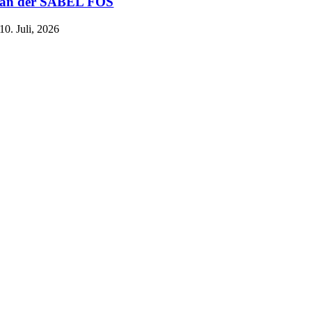
an der SABEL FOS
10. Juli, 2026