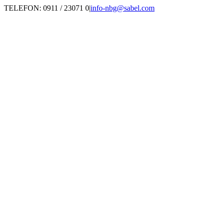
Zum
TELEFON: 0911 / 23071 0
|
info-nbg@sabel.com
Inhalt
springen