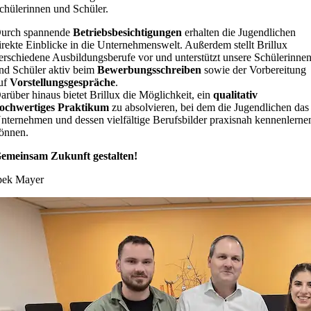
chülerinnen und Schüler.
urch spannende
Betriebsbesichtigungen
erhalten die Jugendlichen
irekte Einblicke in die Unternehmenswelt. Außerdem stellt Brillux
erschiedene Ausbildungsberufe vor und unterstützt unsere Schülerinne
nd Schüler aktiv beim
Bewerbungsschreiben
sowie der Vorbereitung
uf
Vorstellungsgespräche
.
arüber hinaus bietet Brillux die Möglichkeit, ein
qualitativ
ochwertiges Praktikum
zu absolvieren, bei dem die Jugendlichen das
nternehmen und dessen vielfältige Berufsbilder praxisnah kennenlerne
önnen.
emeinsam Zukunft gestalten!
pek Mayer