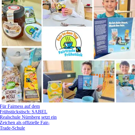
Für Fairness auf dem
Frühstückstisch: SABEL
Realschule Nürnberg setzt ein
Zeichen als offizielle Fair-
Trade-Schule